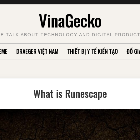
VinaGecko
E TALK ABOUT TECHNOLOGY AND DIGITAL PRODUC
EME
DRAEGER VIỆT NAM
THIẾT BỊ Y TẾ KIẾN TẠO
ĐỒ GI
What is Runescape